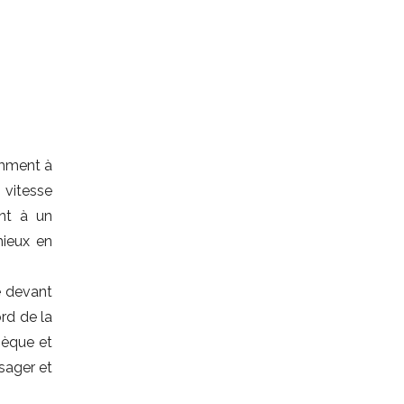
tamment à
 vitesse
ent à un
mieux en
é devant
ord de la
hèque et
sager et