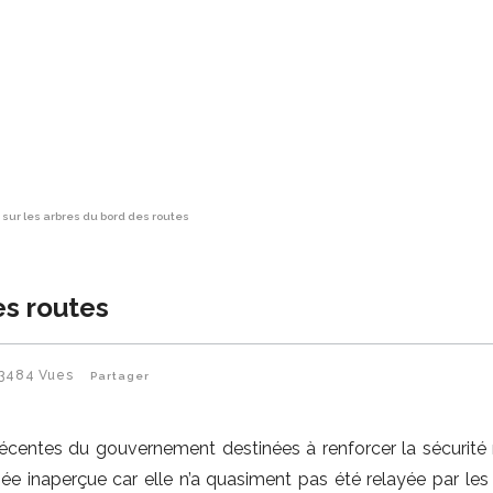
ur les arbres du bord des routes
es routes
3484
Vues
Partager
récentes du gouvernement destinées à renforcer la sécurité r
e inaperçue car elle n’a quasiment pas été relayée par les