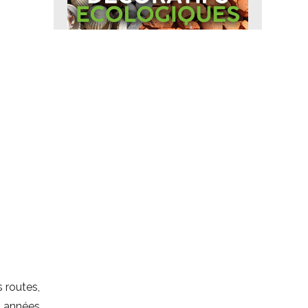
 routes,
s années