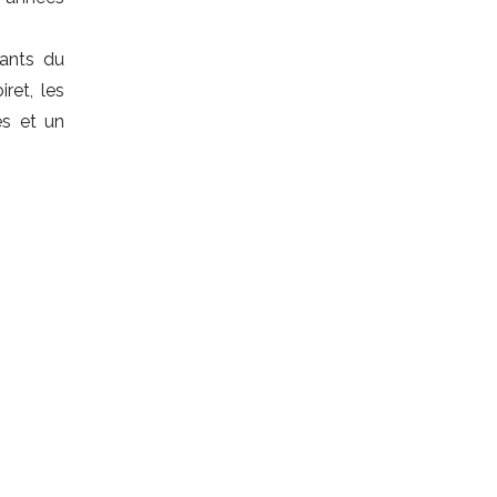
rants du
ret, les
es et un