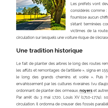
Les préfets vont dev
considérés comme : « 
fournisse aucun chiff
s’étant terminées c
victimes de la route
circulation sur lesquels une voiture risque de s’écras
Une tradition historique
Le fait de planter des arbres le long des routes re
les affûts et remontages de l’artillerie », signa en 1
le long des grands chemins et voirie ». Puis Hen
envahissement par les cultures riveraines (vu d’aujou
ordonnant de planter des ormeaux,
noyers
et autre
Par arrêt du 3 mai 1720, Louis XV (1710-1774), so
circulation. Il ordonna de creuser des fossés parallèl