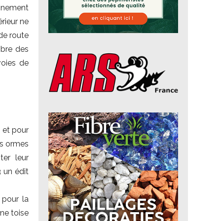
ignement
érieur ne
 de route
mbre des
voies de
 et pour
des ormes
ter leur
3 un édit
 pour la
une toise