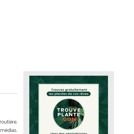
outière,
 médias.