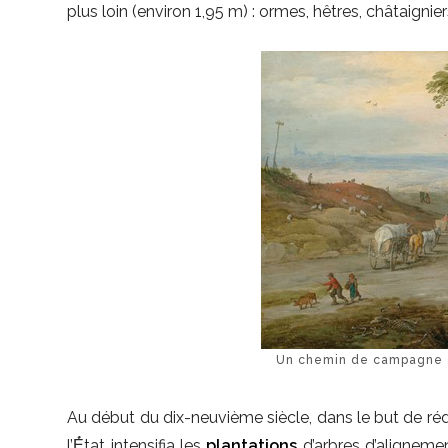
plus loin (environ 1,95 m) : ormes, hêtres, châtaignie
Un chemin de campagne ar
Au début du dix-neuvième siècle, dans le but de réd
l’É́tat intensifia les
plantations
d’arbres d’aligneme