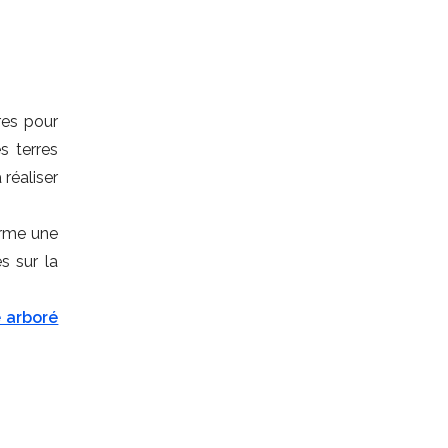
res pour
s terres
 réaliser
terme une
s sur la
 arboré