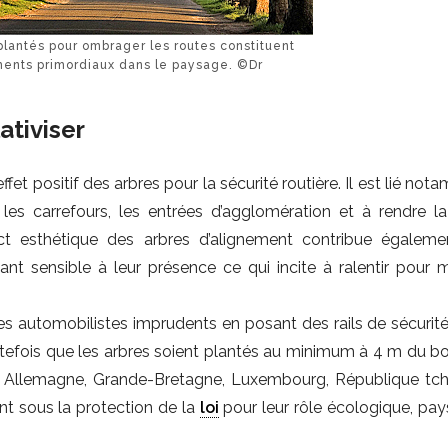
plantés pour ombrager les routes constituent
ments primordiaux dans le paysage. ©Dr
ativiser
fet positif des arbres pour la sécurité routière. Il est lié no
 les carrefours, les entrées d’agglomération et à rendre la
ect esthétique des arbres d’alignement contribue égalem
tant sensible à leur présence ce qui incite à ralentir pour 
es automobilistes imprudents en posant des rails de sécurit
toutefois que les arbres soient plantés au minimum à 4 m du b
ys : Allemagne, Grande-Bretagne, Luxembourg, République tc
nt sous la protection de la
loi
pour leur rôle écologique, pay