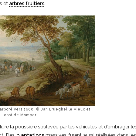
rs et
arbres fruitiers
.
boré vers 1600. © Jan Brueghel le Vieux et
Joost de Momper
uire la poussière soulevée par les véhicules et d’ombrager les
nt. Des
plantations
massives furent aussi réalisées dans le