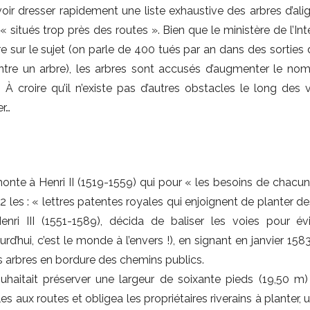
oir dresser rapidement une liste exhaustive des arbres d’al
situés trop près des routes ». Bien que le ministère de l’Int
re sur le sujet (on parle de 400 tués par an dans des sorties
ontre un arbre), les arbres sont accusés d’augmenter le no
. À croire qu’il n’existe pas d’autres obstacles le long des 
er…
monte à Henri II (1519-1559) qui pour « les besoins de chacun
552 les : « lettres patentes royales qui enjoignent de planter 
ri III (1551-1589), décida de baliser les voies pour évi
rd’hui, c’est le monde à l’envers !), en signant en janvier 158
s arbres en bordure des chemins publics.
uhaitait préserver une largeur de soixante pieds (19,50 m)
es aux routes et obligea les propriétaires riverains à planter, 