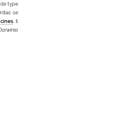
de type
rdias se
acines
. Il
Darwinia