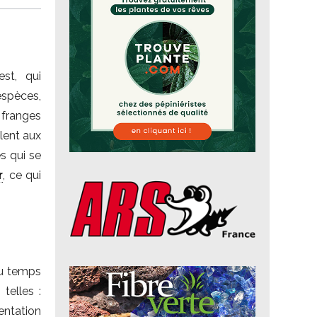
st, qui
spèces,
 franges
lent aux
s qui se
r
, ce qui
du temps
telles :
ntation