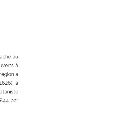
taché au
uverts à
région a
1826), à
otaniste
1844 par