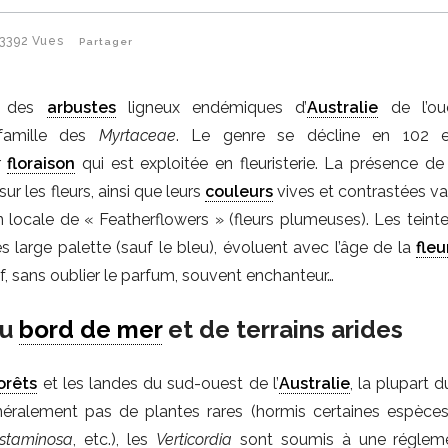
3392
Vues
Partager
 des
arbustes
ligneux endémiques d’
Australie
de l’oue
 famille des
Myrtaceae
. Le genre se décline en 102 e
r
floraison
qui est exploitée en fleuristerie. La présence de
ur les fleurs, ainsi que leurs
couleurs
vives et contrastées va
n locale de « Featherflowers » (fleurs plumeuses). Les teinte
s large palette (sauf le bleu), évoluent avec l’âge de la
fleu
tif, sans oublier le parfum, souvent enchanteur…
du
bord de mer
et de terrains arides
orêts
et les landes du sud-ouest de l’
Australie
, la plupart 
énéralement pas de plantes rares (hormis certaines espèces 
 staminosa
, etc.), les
Verticordia
sont soumis à une régleme