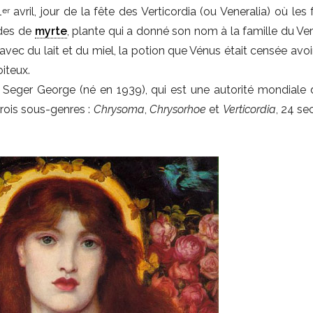
1
avril, jour de la fête des Verticordia (ou Veneralia) où le
er
ndes de
myrte
, plante qui a donné son nom à la famille du Ver
vec du lait et du miel, la potion que Vénus était censée avoi
oiteux.
r Seger George (né en 1939), qui est une autorité mondiale 
trois sous-genres :
Chrysoma
,
Chrysorhoe
et
Verticordia
, 24 se