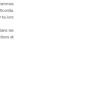
s femmes
ticordia.
r bu lors
dans les
ctions et