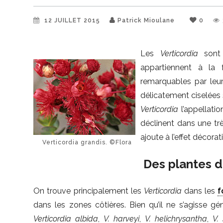
12 JUILLET 2015
Patrick Mioulane
0
Les
Verticordia
sont
appartiennent à la
remarquables par leu
délicatement ciselées s
Verticordia
l’appellatio
déclinent dans une trè
ajoute à l’effet décora
Verticordia grandis. ©Flora
Des plantes 
On trouve principalement les
Verticordia
dans les
f
dans les zones côtières. Bien qu’il ne s’agisse g
Verticordia albida
,
V. harveyi
,
V. helichrysantha
,
V.