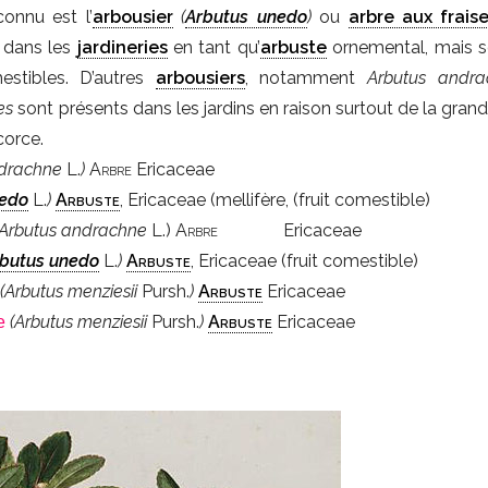
connu est l’
arbousier
(
Arbutus unedo
)
ou
arbre aux frais
 dans les
jardineries
en tant qu’
arbuste
ornemental, mais se
stibles. D’autres
arbousiers
, notamment
Arbutus andra
es
sont présents dans les jardins en raison surtout de la gran
corce.
ndrachne
L.
)
Arbre
Ericaceae
nedo
L.
)
Arbuste
, Ericaceae (mellifère, (fruit comestible)
(Arbutus andrachne
L.)
Arbre
Ericaceae
butus unedo
L.
)
Arbuste
, Ericaceae (fruit comestible)
(Arbutus menziesii
Pursh.
)
Arbuste
Ericaceae
(Arbutus menziesii
Pursh.
)
Arbuste
Ericaceae
e