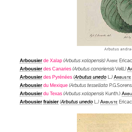
Arbutus andra
(Arbutus xalapensis)
Arbre
Erica
Arbousier
de Xalap
(Arbutus canariensis
Veill.
)
A
Arbousier
des Canaries
(
Arbutus unedo
L.
)
Arbuste
Arbousier
des Pyrénées
(Arbutus tessellata
P.G.Soren
Arbousier
du Mexique
(Arbutus xalapensis
Kunth.)
Arbu
Arbousier
du Texas
(
Arbutus unedo
L.
)
Arbuste
Ericac
Arbousier
fraisier