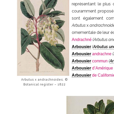
représentant le plus 
couramment proposé
sont également come
Arbutus
x
andrachnoid
ornementale de leur é
(Arbutus a
Andrachné
(
Arbutus u
Arbousier
Arbousier
andrachne
(
Ar
Arbousier
commun
Arbousier
d’Amérique
Arbousier
de Californi
Arbutus x andrachnoides. ©
Botanical register – 1822