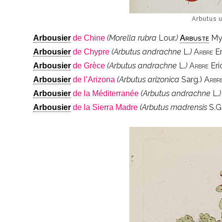
Arbutus 
(Morella rubra
Lour.
)
Arbuste
Myr
Arbousier
de Chine
(Arbutus andrachne
L.
)
Arbre
Er
Arbousier
de Chypre
(Arbutus andrachne
L.
)
Arbre
Eri
Arbousier
de Grèce
(Arbutus arizonica
Sarg.)
Arbr
Arbousier
de l’Arizona
(Arbutus andrachne
L.
)
Arbousier
de la Méditerranée
(Arbutus madrensis
S.G
Arbousier
de la Sierra Madre