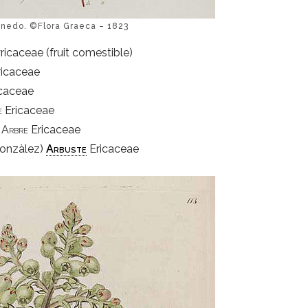
unedo. ©Flora Graeca – 1823
icaceae (fruit comestible)
icaceae
caceae
e
Ericaceae
Arbre
Ericaceae
onzàlez)
Arbuste
Ericaceae