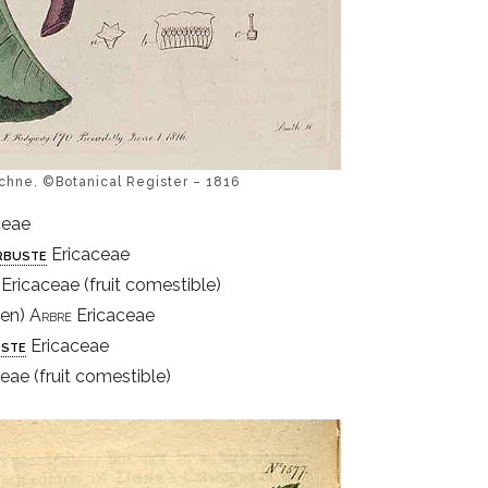
chne. ©Botanical Register – 1816
ceae
rbuste
Ericaceae
Ericaceae (fruit comestible)
sen)
Arbre
Ericaceae
ste
Ericaceae
eae (fruit comestible)