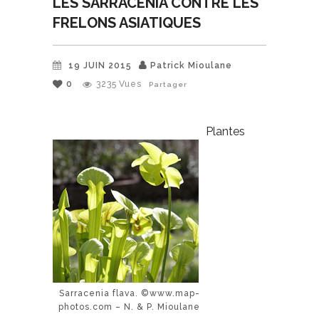
LES SARRACENIA CONTRE LES
FRELONS ASIATIQUES
19 JUIN 2015
Patrick Mioulane
0
3235
Vues
Partager
Plantes
Sarracenia flava. ©www.map-
photos.com – N. & P. Mioulane