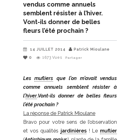
vendus comme annuels
semblent résister à l’hiver.
Vont-ils donner de belles
fleurs l’été prochain ?
14 JUILLET 2014
Patrick Mioulane
0
1673
Vues
Partager
Les
mufliers
que l’on m’avait vendus
comme annuels semblent résister à
l’
hiver
.
Vont-ils donner de belles fleurs
l’été prochain ?
La réponse de Patrick Mioulane
Bravo pour votre sens de l’observation
et vos qualités
jardinières
! Le
muflier
(
Antirrhinum majus
)
, plante de la famille