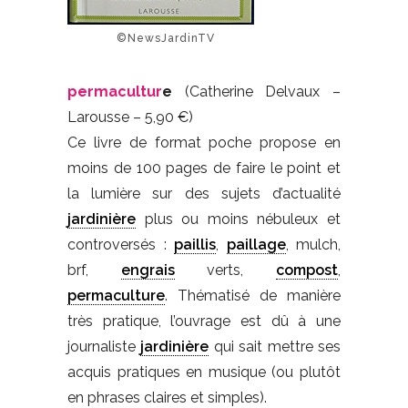
©NewsJardinTV
permacultur
e
(Catherine Delvaux –
Larousse – 5,90 €)
Ce livre de format poche propose en
moins de 100 pages de faire le point et
la lumière sur des sujets d’actualité
jardinière
plus ou moins nébuleux et
controversés :
paillis
,
paillage
, mulch,
brf,
engrais
verts,
compost
,
permaculture
. Thématisé de manière
très pratique, l’ouvrage est dû à une
journaliste
jardinière
qui sait mettre ses
acquis pratiques en musique (ou plutôt
en phrases claires et simples).