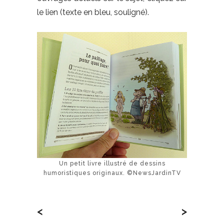
le lien (texte en bleu, souligné).
Un petit livre illustré de dessins
humoristiques originaux. ©NewsJardinTV
<
>