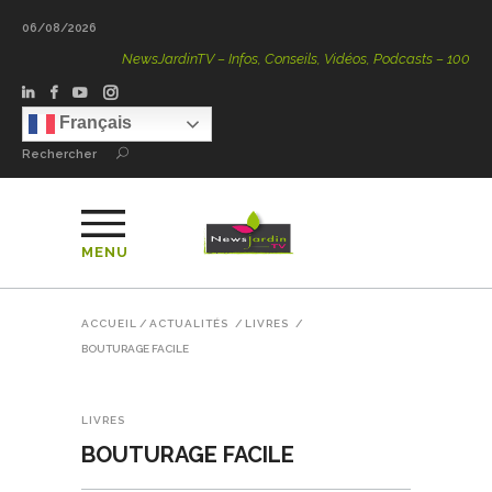
06/08/2026
NewsJardinTV – Infos, Conseils, Vidéos, Podcasts – 100 % Natu
Français
Rechercher
MENU
ACCUEIL
/
ACTUALITÉS
/
LIVRES
/
BOUTURAGE FACILE
LIVRES
BOUTURAGE FACILE