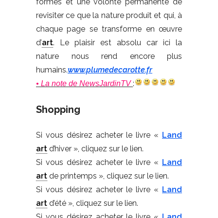
formes et une volonté permanente de
revisiter ce que la nature produit et qui, à
chaque page se transforme en œuvre
d’
art
. Le plaisir est absolu car ici la
nature nous rend encore plus
humains.
www.plumedecarotte.fr
:
• La note de NewsJardinTV
Shopping
Si vous désirez acheter le livre «
Land
art
d’hiver », cliquez sur le lien.
Si vous désirez acheter le livre «
Land
art
de printemps », cliquez sur le lien.
Si vous désirez acheter le livre «
Land
art
d’été », cliquez sur le lien.
Si vous désirez acheter le livre «
Land