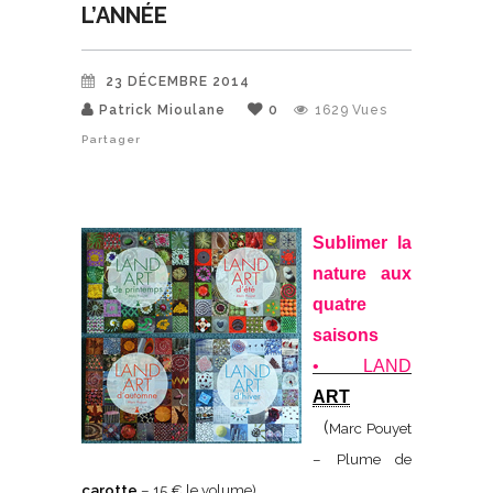
L’ANNÉE
23 DÉCEMBRE 2014
Patrick Mioulane
0
1629
Vues
Partager
Sublimer la
nature aux
quatre
saisons
• LAND
ART
(
Marc Pouyet
– Plume de
carotte
– 15 € le volume).