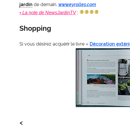
jardin
de demain.
www.eyrolles.com
:
• La note de NewsJardinTV
Shopping
Si vous désirez acquérir le livre «
Décoration extér
<