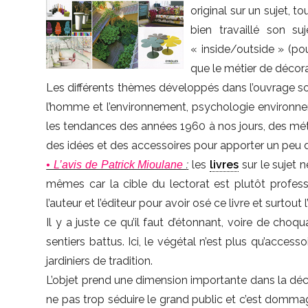
original sur un sujet, t
bien travaillé son s
« inside/outside » (pou
que le métier de décorat
Les différents thèmes développés dans l’ouvrage sont p
l’homme et l’environnement, psychologie environnem
les tendances des années 1960 à nos jours, des mét
des idées et des accessoires pour apporter un peu d’
:
les
livres
sur le sujet 
• L’avis de Patrick Mioulane
mêmes car la cible du lectorat est plutôt professi
l’auteur et l’éditeur pour avoir osé ce livre et surtout 
Il y a juste ce qu’il faut d’étonnant, voire de choq
sentiers battus. Ici, le végétal n’est plus qu’acce
jardiniers de tradition.
L’objet prend une dimension importante dans la décorat
ne pas trop séduire le grand public et c’est dommag