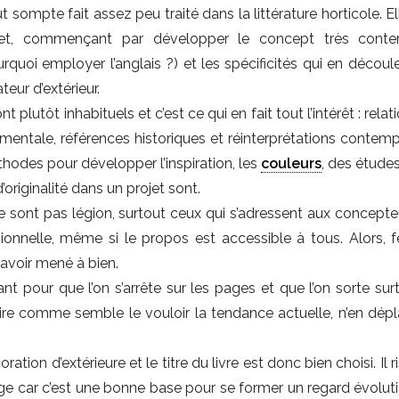
out sompte fait assez peu traité dans la littérature horticole. El
ujet, commençant par développer le concept très conte
rquoi employer l’anglais ?) et les spécificités qui en découle
eur d’extérieur.
lutôt inhabituels et c’est ce qui en fait tout l’intérêt : relat
entale, références historiques et réinterprétations contemp
hodes pour développer l’inspiration, les
couleurs
, des étude
originalité dans un projet sont.
ne sont pas légion, surtout ceux qui s’adressent aux concepte
onnelle, même si le propos est accessible à tous. Alors, fé
l’avoir mené à bien.
uant pour que l’on s’arrête sur les pages et que l’on sorte su
ssoire comme semble le vouloir la tendance actuelle, n’en dépl
ion d’extérieure et le titre du livre est donc bien choisi. Il 
e car c’est une bonne base pour se former un regard évolutif