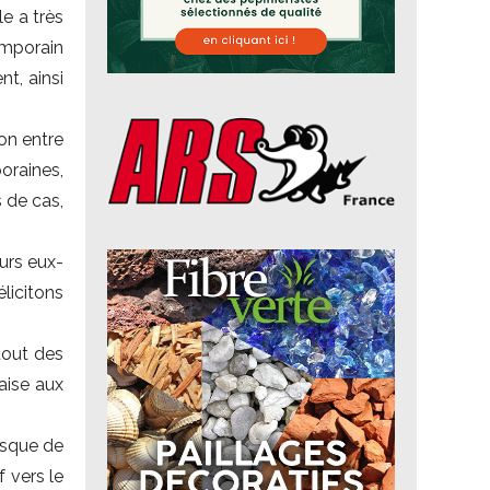
le a très
mporain
nt, ainsi
ion entre
oraines,
s de cas,
urs eux-
licitons
rtout des
aise aux
risque de
 vers le