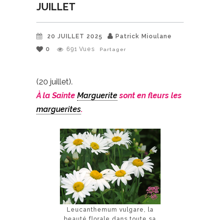
JUILLET
20 JUILLET 2025
Patrick Mioulane
0
691
Vues
Partager
(20 juillet).
À la Sainte
Marguerite
sont en fleurs les
marguerites
.
Leucanthemum vulgare, la
beauté florale dans toute sa