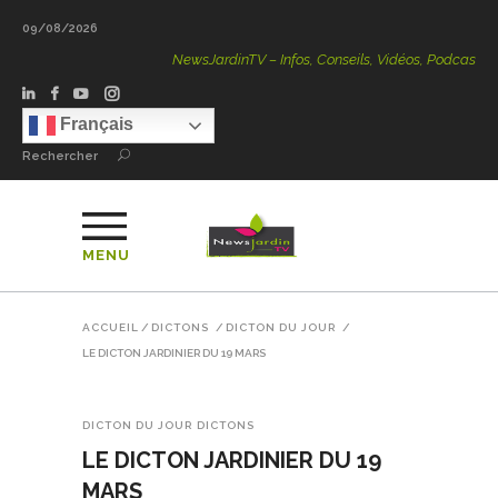
09/08/2026
NewsJardinTV – Infos, Conseils, Vidéos, Podcasts – 100 %
Français
Rechercher
MENU
ACCUEIL
/
DICTONS
/
DICTON DU JOUR
/
LE DICTON JARDINIER DU 19 MARS
DICTON DU JOUR
DICTONS
LE DICTON JARDINIER DU 19
MARS