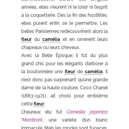
années, elles n’eurent ni le loisir ni l’esprit
à la coquetterie. Dès la fin des hostilités,
elles purent enfin se le permettre. Les
belles Parisiennes redécouvrirent alors la
fleur
du
camélia
et en ornèrent leurs
chapeaux ou leurs cheveux.
Avec la Belle Époque, il fut du plus
grand chic pour les élégants d’arborer à
la boutonnière une
fleur
de
camélia
. Il
n’est donc pas surprenant qu’une grande
dame de la haute couture, Coco Chanel
(1883-1971), ait choisi pour emblème
cette
fleur
.
L’heureux élu fut
Camellia japonica
‘Montironi’
, une variété d’un blanc
immaculé. Mais les modes sont fugaces,