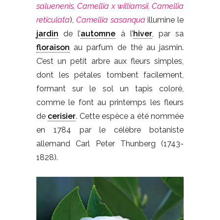
saluenenis, Camellia x williamsii, Camellia
reticulata
),
Camellia sasanqua
illumine le
jardin
de l’
automne
à l’
hiver
, par sa
floraison
au parfum de thé au jasmin.
C’est un petit arbre aux fleurs simples,
dont les pétales tombent facilement,
formant sur le sol un tapis coloré,
comme le font au printemps les fleurs
de
cerisier
. Cette espèce a été nommée
en 1784 par le célèbre botaniste
allemand Carl Peter Thunberg (1743-
1828).