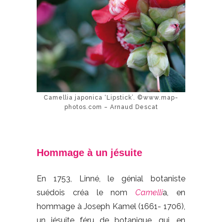
Camellia japonica ‘Lipstick’. ©www.map-
photos.com – Arnaud Descat
Hommage à un jésuite
En 1753, Linné, le génial botaniste
suédois créa le nom
Camelli
a, en
hommage à Joseph Kamel (1661- 1706),
un jésuite féru de botanique, qui, en