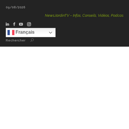
09/08/2026
NewsJardinTV – Infos, Conseils, Vidéos, Podcasts – 100 %
Français
Rechercher