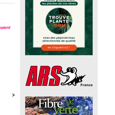
uaient
>