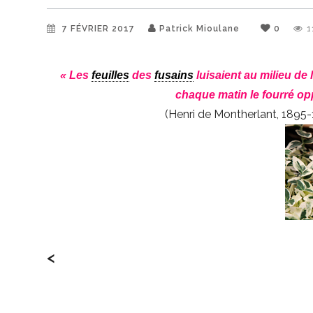
7 FÉVRIER 2017
Patrick Mioulane
0
1
« Les
feuilles
des
fusains
luisaient au milieu de
chaque matin le fourré op
(Henri de Montherlant, 1895-19
<