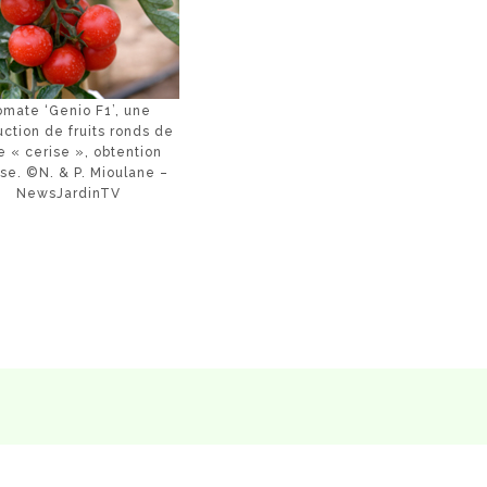
omate ‘Genio F1’, une
ction de fruits ronds de
e « cerise », obtention
se. ©N. & P. Mioulane –
NewsJardinTV