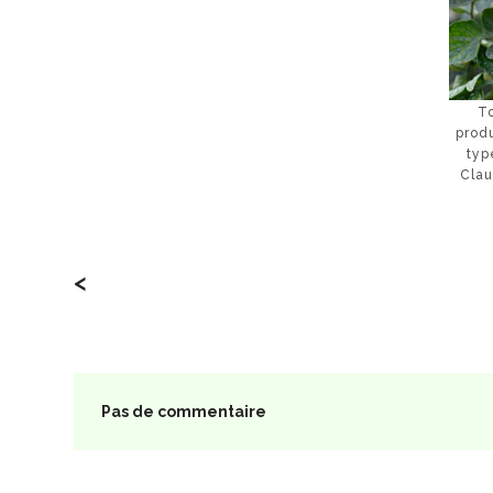
T
produ
typ
Clau
<
Pas de commentaire