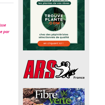
isse
ce par