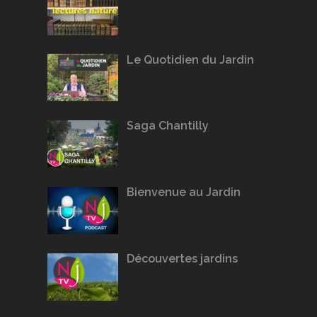
Le Quotidien du Jardin
Saga Chantilly
Bienvenue au Jardin
Découvertes jardins