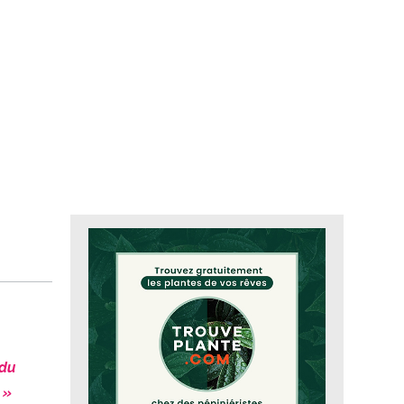
 du
 »