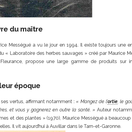
vre du maître
ice Mességué a vu le jour en 1994. Il existe toujours une en
du « Laboratoire des herbes sauvages » créé par Maurice 
à Fleurance, propose une large gamme de produits sur in
 leur époque
ses vertus, affirmant notamment :
« Mangez de l’
ortie
, le go
res, et vous y gagnerez en outre la santé. »
Auteur notamme
ommes et des plantes » (1970), Maurice Mességué a beaucoup t
les. Il vit aujourd’hui à Auvillar dans le Tarn-et-Garonne.