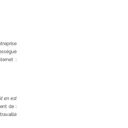
treprise
Mességué
ternet :
ût en est
nt de :
ravaillé