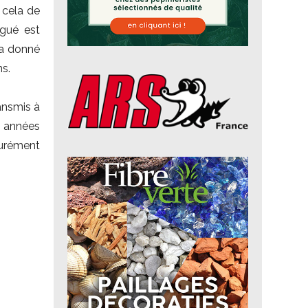
 cela de
gué est
 a donné
ns.
ransmis à
s années
surément