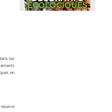
dans les
 éléments
iques en
 réservé