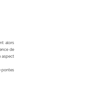
nt alors
sence de
n aspect
de pontes