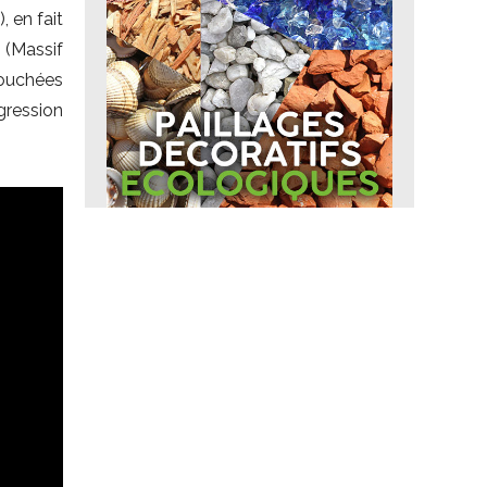
 en fait
s (Massif
touchées
gression