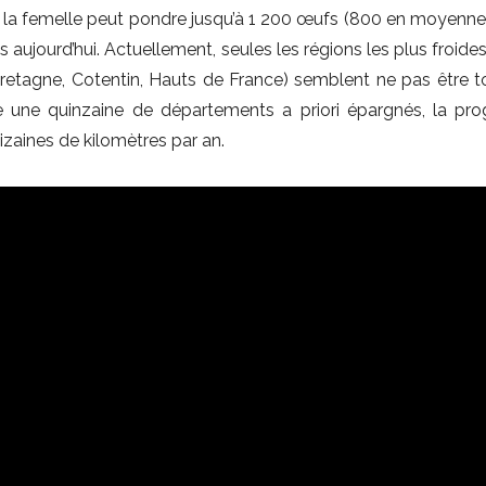
la femelle peut pondre jusqu’à 1 200 œufs (800 en moyenne),
s aujourd’hui. Actuellement, seules les régions les plus froide
(Bretagne, Cotentin, Hauts de France) semblent ne pas être 
ne une quinzaine de départements a priori épargnés, la pro
zaines de kilomètres par an.