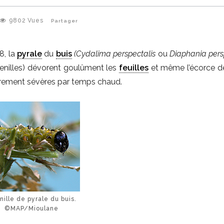
9802
Vues
Partager
8, la
pyrale
du
buis
(Cydalima perspectalis
ou
Diaphania pers
chenilles) dévorent goulûment les
feuilles
et même l’écorce d
lièrement sévères par temps chaud.
ille de pyrale du buis.
©MAP/Mioulane