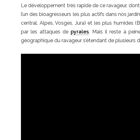
Le développement très rapide de ce ravageur, dont 
l’un des bioagresseurs les plus actifs dans nos jardin
central, Alpes, Vosges, Jura) et les plus humides 
par les attaques de
pyrales
. Mais il reste à pei
géographique du ravageur s’étendant de plusieurs di