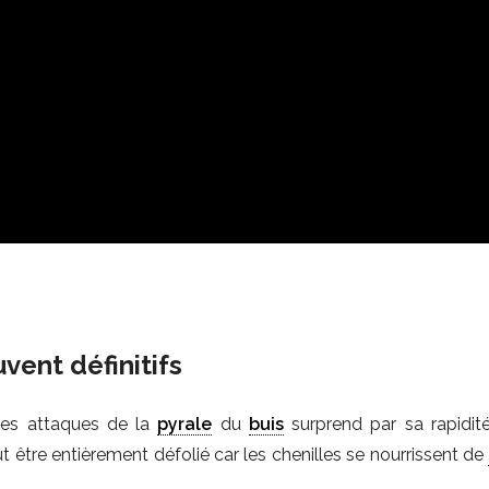
vent définitifs
 des attaques de la
pyrale
du
buis
surprend par sa rapidit
t être entièrement défolié car les chenilles se nourrissent de