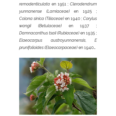
remodenticulata
en 1951 ;
Clerodendrum
yunnanense (Lamiaceae)
en 1925 ;
Colona sinica (Tiliaceae)
en 1940 ;
Corylus
wangii (Betulaceae)
en 1937 ;
Damnacanthus tsaii (Rubiaceae)
en 1935 ;
Elaeocarpus austroyunnanensis
,
E
prunifolioides (Elaeocarpaceae)
en 1940…