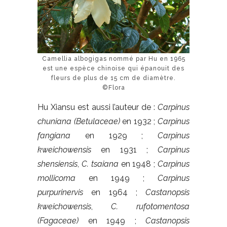
Camellia albogigas nommé par Hu en 1965
est une espèce chinoise qui épanouit des
fleurs de plus de 15 cm de diamètre.
©Flora
Hu Xiansu est aussi l’auteur de :
Carpinus
chuniana (Betulaceae)
en 1932 ;
Carpinus
fangiana
en 1929 ;
Carpinus
kweichowensis
en 1931 ;
Carpinus
shensiensis
,
C. tsaiana
en 1948 ;
Carpinus
mollicoma
en 1949 ;
Carpinus
purpurinervis
en 1964 ;
Castanopsis
kweichowensis
,
C. rufotomentosa
(Fagaceae)
en 1949 ;
Castanopsis