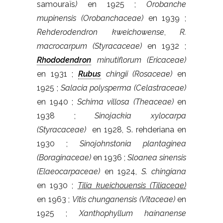
samouraïs
)
en 1925 ;
Orobanche
mupinensis (Orobanchaceae)
en 1939 ;
Rehderodendron kweichowense
,
R.
macrocarpum (Styracaceae)
en 1932 ;
Rhododendron
minutiflorum (Ericaceae)
en 1931 ;
Rubus
chingii (Rosaceae)
en
1925 ;
Salacia polysperma (Celastraceae)
en 1940 ;
Schima villosa (Theaceae)
en
1938 ;
Sinojackia xylocarpa
(Styracaceae)
en 1928, S. rehderiana en
1930 ;
Sinojohnstonia plantaginea
(Boraginaceae)
en 1936 ;
Sloanea sinensis
(Elaeocarpaceae)
en 1924,
S. chingiana
en 1930 ;
Tilia kueichouensis (Tiliaceae)
en 1963 ;
Vitis chunganensis (Vitaceae)
en
1925 ;
Xanthophyllum hainanense