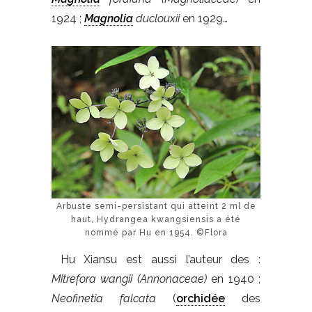
1924 ;
Magnolia
duclouxii
en 1929…
Arbuste semi-persistant qui atteint 2 ml de
haut, Hydrangea kwangsiensis a été
nommé par Hu en 1954. ©Flora
Hu Xiansu est aussi l’auteur des :
Mitrefora wangii (Annonaceae)
en 1940 ;
Neofinetia falcata
(
orchidée
des