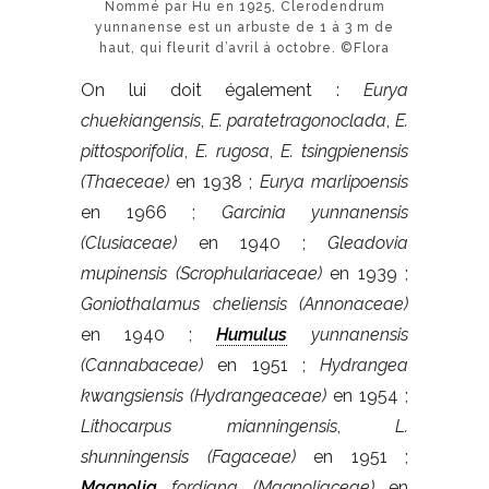
Nommé par Hu en 1925, Clerodendrum
yunnanense est un arbuste de 1 à 3 m de
haut, qui fleurit d’avril à octobre. ©Flora
On lui doit également :
Eurya
chuekiangensis
,
E. paratetragonoclada
,
E.
pittosporifolia
,
E. rugosa
,
E. tsingpienensis
(Thaeceae)
en 1938 ;
Eurya marlipoensis
en 1966 ;
Garcinia yunnanensis
(Clusiaceae)
en 1940 ;
Gleadovia
mupinensis (Scrophulariaceae)
en 1939 ;
Goniothalamus cheliensis (Annonaceae)
en 1940 ;
Humulus
yunnanensis
(Cannabaceae)
en 1951 ;
Hydrangea
kwangsiensis (Hydrangeaceae)
en 1954 ;
Lithocarpus mianningensis
,
L.
shunningensis (Fagaceae)
en 1951 ;
Magnolia
fordiana (Magnoliaceae)
en