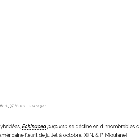
1537
Vues
Partager
hybridées,
Echinacea
purpurea
se décline en d’innombrables c
méricaine fleurit de juillet à octobre. (©N. & P. Mioulane)