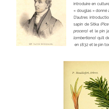
introduire en cultur
« douglas » donné à
D’autres introducti
sapin de Sitka
(Pice
procera)
et le pin 
lambertiana)
qu’il d
en 1832 et le pin t