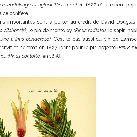
e
Pseudotsuga douglasii (Pinaceae)
en 1827, d’où le nom popu
 ce conifère.
ons importantes sont à porter au crédit de David Douglas t
a sitchensis)
, le pin de Monterey
(Pinus radiata)
, le sapin no
jaune
(Pinus ponderosa).
C’est le cas aussi du pin de Lambe
écrivit et nomma en 1827, idem pour le pin argenté
(Pinus m
ordu
(Pinus contorta)
en 1838.