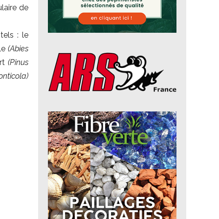
laire de
els : le
ble
(Abies
rt
(Pinus
onticola)