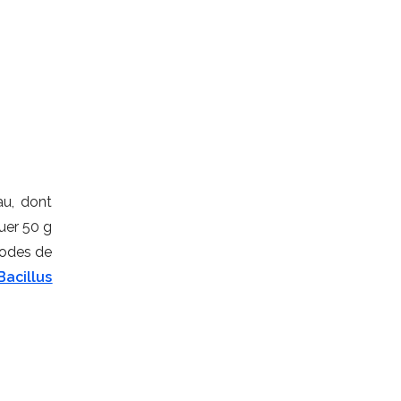
au, dont
luer 50 g
iodes de
Bacillus