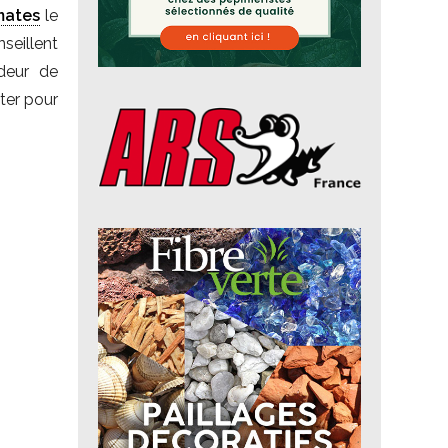
mates
le
nseillent
deur de
ter pour