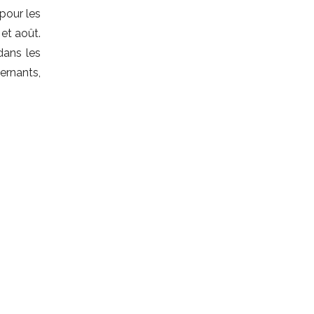
 pour les
et août.
dans les
ernants,