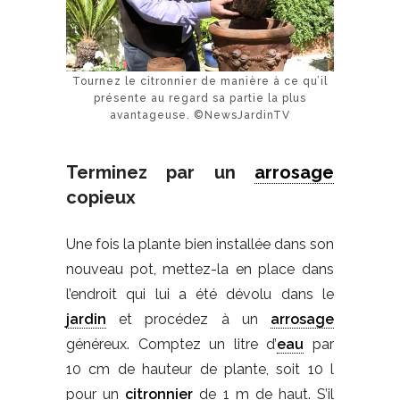
Tournez le citronnier de manière à ce qu’il
présente au regard sa partie la plus
avantageuse. ©NewsJardinTV
Terminez par un
arrosage
copieux
Une fois la plante bien installée dans son
nouveau pot, mettez-la en place dans
l’endroit qui lui a été dévolu dans le
jardin
et procédez à un
arrosage
généreux. Comptez un litre d’
eau
par
10 cm de hauteur de plante, soit 10 l
pour un
citronnier
de 1 m de haut. S’il