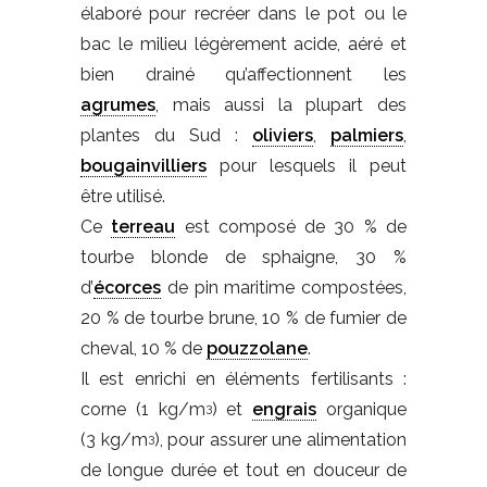
élaboré pour recréer dans le pot ou le
bac le milieu légèrement acide, aéré et
bien drainé qu’affectionnent les
agrumes
, mais aussi la plupart des
plantes du Sud :
oliviers
,
palmiers
,
bougainvilliers
pour lesquels il peut
être utilisé.
Ce
terreau
est composé de 30 % de
tourbe blonde de sphaigne, 30 %
d’
écorces
de pin maritime compostées,
20 % de tourbe brune, 10 % de fumier de
cheval, 10 % de
pouzzolane
.
Il est enrichi en éléments fertilisants :
corne (1 kg/m
) et
engrais
organique
3
(3 kg/m
), pour assurer une alimentation
3
de longue durée et tout en douceur de