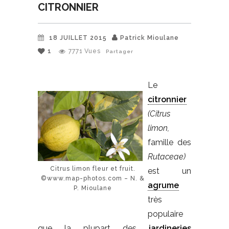
CITRONNIER
18 JUILLET 2015
Patrick Mioulane
1
7771
Vues
Partager
Le
citronnier
(Citrus
limon,
famille des
Rutaceae)
Citrus limon fleur et fruit.
est un
©www.map-photos.com – N. &
agrume
P. Mioulane
très
populaire
que la plupart des
jardineries