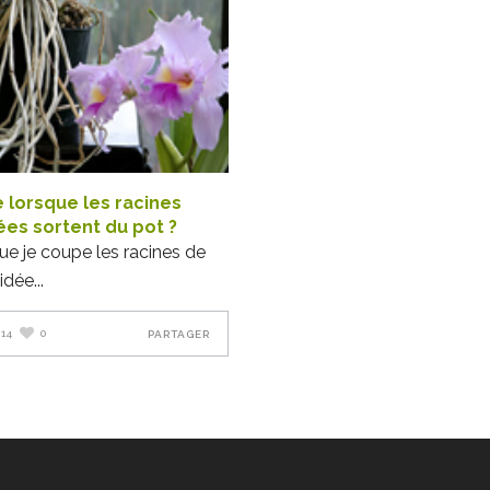
e lorsque les racines
ées sortent du pot ?
que je coupe les racines de
idée
014
0
PARTAGER