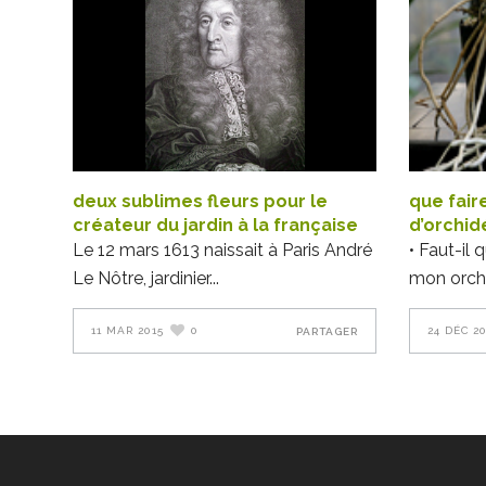
deux sublimes fleurs pour le
que fair
créateur du jardin à la française
d’orchid
Le 12 mars 1613 naissait à Paris André
• Faut-il 
Le Nôtre, jardinier
mon orch
11 MAR 2015
0
24 DÉC 2
PARTAGER