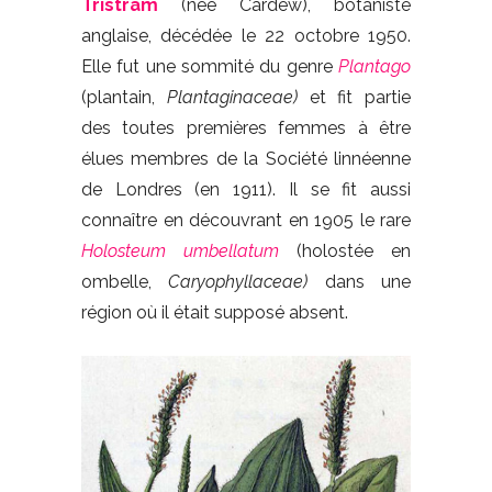
Tristram
(née Cardew), botaniste
anglaise, décédée le 22 octobre 1950.
Elle fut une sommité du genre
Plantago
(plantain,
Plantaginaceae)
et fit partie
des toutes premières femmes à être
élues membres de la Société linnéenne
de Londres (en 1911). Il se fit aussi
connaître en découvrant en 1905 le rare
Holosteum umbellatum
(holostée en
ombelle,
Caryophyllaceae)
dans une
région où il était supposé absent.