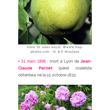
Poire ‘Dr Jules Guyot’. ©www.map-
photos.com – N. & P. Mioulane
mort à Lyon de
Jean-
•
31 mars 1896 :
Claude Pernet
(père) rosiériste
obtenteur, né le 15 octobre 1832.