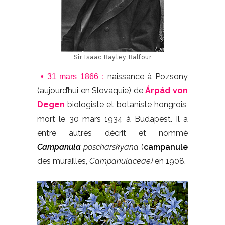
Sir Isaac Bayley Balfour
naissance à Pozsony
•
31 mars 1866 :
(aujourd’hui en Slovaquie) de
Árpád von
Degen
biologiste et botaniste hongrois,
mort le 30 mars 1934 à Budapest. Il a
entre autres décrit et nommé
Campanula
poscharskyana
(
campanule
des murailles,
Campanulaceae)
en 1908.