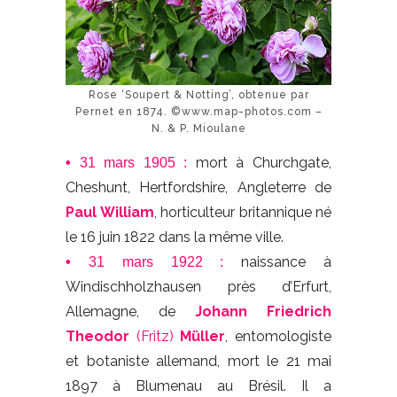
Rose ‘Soupert & Notting’, obtenue par
Pernet en 1874. ©www.map-photos.com –
N. & P. Mioulane
mort à Churchgate,
•
31 mars 1905 :
Cheshunt, Hertfordshire, Angleterre de
Paul William
, horticulteur britannique né
le 16 juin 1822 dans la même ville.
naissance à
•
31 mars 1922 :
Windischholzhausen près d’Erfurt,
Allemagne, de
Johann Friedrich
Theodor
(Fritz)
Müller
, entomologiste
et botaniste allemand, mort le 21 mai
1897 à Blumenau au Brésil. Il a