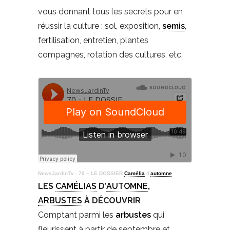
vous donnant tous les secrets pour en
réussir la culture : sol, exposition,
semis
,
fertilisation, entretien, plantes
compagnes, rotation des cultures, etc.
NewsJardinTv
·
70 – LE DOSSIER
Camélia
d’
automne
LES
CAMÉLIAS
D’
AUTOMNE
,
ARBUSTES
À DÉCOUVRIR
Comptant parmi les
arbustes
qui
fleurissent à partir de septembre et