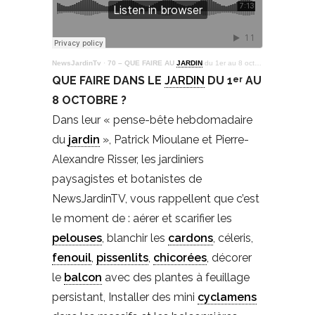
NewsJardinTv
·
70 – QUE FAIRE AU
JARDIN
du 1er au 8 octobre
QUE FAIRE DANS LE
JARDIN
DU 1
AU
er
8 OCTOBRE ?
Dans leur « pense-bête hebdomadaire
du
jardin
», Patrick Mioulane et Pierre-
Alexandre Risser, les jardiniers
paysagistes et botanistes de
NewsJardinTV, vous rappellent que c’est
le moment de : aérer et scarifier les
pelouses
, blanchir les
cardons
, céleris,
fenouil
,
pissenlits
,
chicorées
, décorer
le
balcon
avec des plantes à feuillage
persistant, Installer des mini
cyclamens