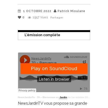
1 OCTOBRE 2022
Patrick Mioulane
0
1957
Vues
Partager
L'émission complète
NewsJardinTv
·
70 – Bienvenue au
Jardin
du 1er octobre 2022
NewsJardinTV vous propose sa grande