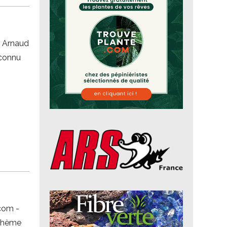
- Arnaud
 connu
com -
nthème