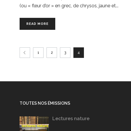
(ou « fleur d’or » en grec, de chrysos, jaune et
READ MORE
1
2
3
4
TOUTES NOS ÉMISSIONS
Lectures nature