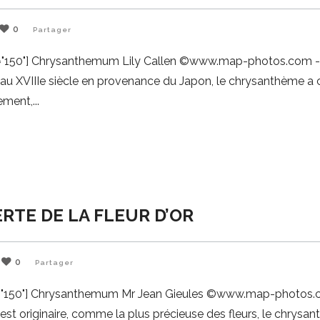
0
Partager
idth="150"] Chrysanthemum Lily Callen ©www.map-photos.com 
 au XVIIIe siècle en provenance du Japon, le chrysanthème a
uement,
RTE DE LA FLEUR D’OR
0
Partager
idth="150"] Chrysanthemum Mr Jean Gieules ©www.map-photos.
est originaire, comme la plus précieuse des fleurs, le chrysa