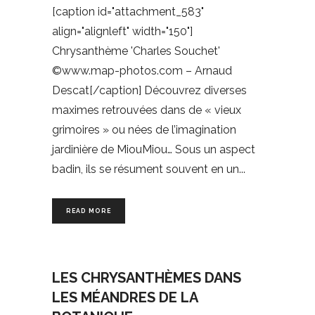
[caption id="attachment_583"
align="alignleft" width="150"]
Chrysanthème 'Charles Souchet'
©www.map-photos.com – Arnaud
Descat[/caption] Découvrez diverses
maximes retrouvées dans de « vieux
grimoires » ou nées de l’imagination
jardinière de MiouMiou… Sous un aspect
badin, ils se résument souvent en un
READ MORE
LES CHRYSANTHÈMES DANS
LES MÉANDRES DE LA