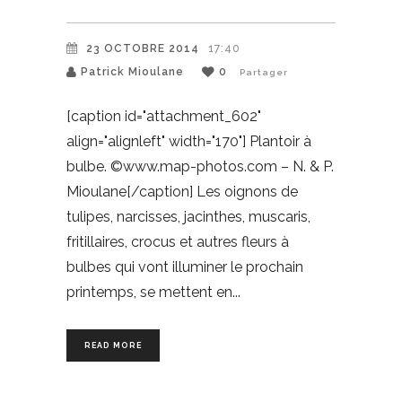
23 OCTOBRE 2014
17:40
Patrick Mioulane
0
Partager
[caption id="attachment_602"
align="alignleft" width="170"] Plantoir à
bulbe. ©www.map-photos.com – N. & P.
Mioulane[/caption] Les oignons de
tulipes, narcisses, jacinthes, muscaris,
fritillaires, crocus et autres fleurs à
bulbes qui vont illuminer le prochain
printemps, se mettent en
READ MORE