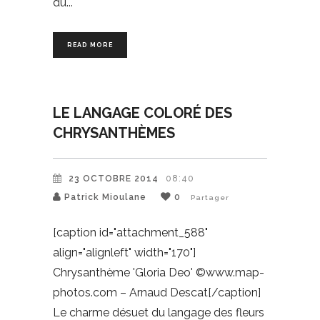
du
READ MORE
LE LANGAGE COLORÉ DES
CHRYSANTHÈMES
23 OCTOBRE 2014
08:40
Patrick Mioulane
0
Partager
[caption id="attachment_588"
align="alignleft" width="170"]
Chrysanthème 'Gloria Deo' ©www.map-
photos.com – Arnaud Descat[/caption]
Le charme désuet du langage des fleurs