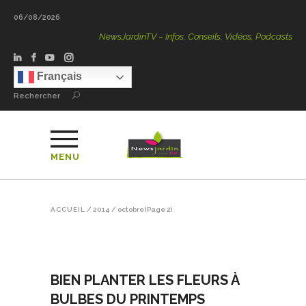
06/08/2026
NewsJardinTV – Infos, Conseils, Vidéos, Podcasts – 100 
Français
Rechercher
MENU
ACCUEIL
/
2014
/
octobre
(Page 2)
BIEN PLANTER LES FLEURS À
BULBES DU PRINTEMPS