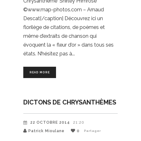
Chrysanthème 'Shirley Primrose'
©www.map-photos.com – Arnaud
Descat[/caption] Découvrez ici un
florilège de citations, de poèmes et
même d’extraits de chanson qui
évoquent la « fleur d’or » dans tous ses
états. N’hésitez pas à
READ MORE
DICTONS DE CHRYSANTHÈMES
22 OCTOBRE 2014
21:20
Patrick Mioulane
0
Partager