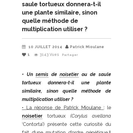
saule tortueux donnera-t-il
une plante similaire, sinon
quelle méthode de
multiplication utiliser ?
10 JUILLET 2014
Patrick Mioulane
1
3143
Vues
Partager
• Un
semis
de
noisetier
ou de saule
tortueux donnera-t-il une plante
similaire, sinon quelle méthode de
multiplication utiliser ?
• La réponse de Patrick Mioulane
: le
noisetier
tortueux
(Corylus avellana
‘Contorta’) présente cette curiosité du
fait d’une mutation d’ordre génétique.Il