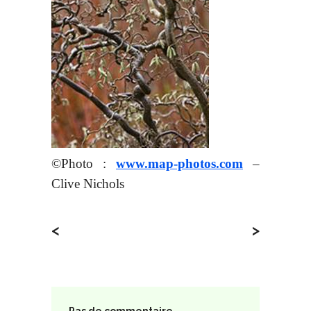
©Photo :
www.map-photos.com
–
Clive Nichols
<
>
Pas de commentaire