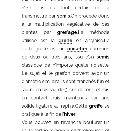
n’est pas du tout certain de la
transmettre par
semis
.On procède donc
à la multiplication végétative de ces
plantes par
greffage
.La méthode
utilisée est la
greffe
en anglaise.Le
porte-greffe est un
noisetier
commun
de deux ou trois ans, issu d’un
semis
classique de n’importe quelle noisette.
Le sujet et le greffon doivent avoir un
diamètre similaire.Ils sont tranchés l’un et
l’autre en biseau de 3 cm de long et mis
en contact puis maintenus par une
solide ligature au raphia.Cette
greffe
se
pratique à la fin de l’
hiver
.
Vous pouvez en revanche bouturer un
saule tortueux
(Salix
x
erythroflexuosa
et