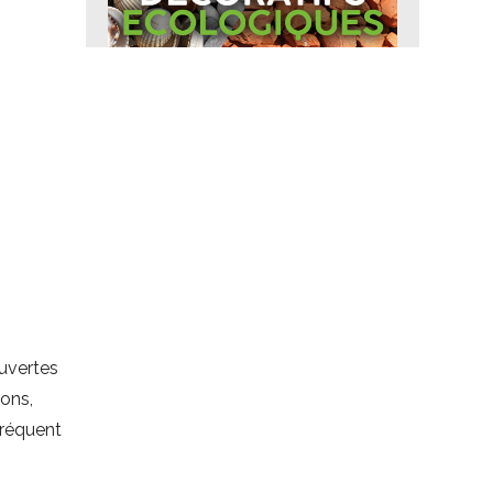
ouvertes
ions,
 fréquent