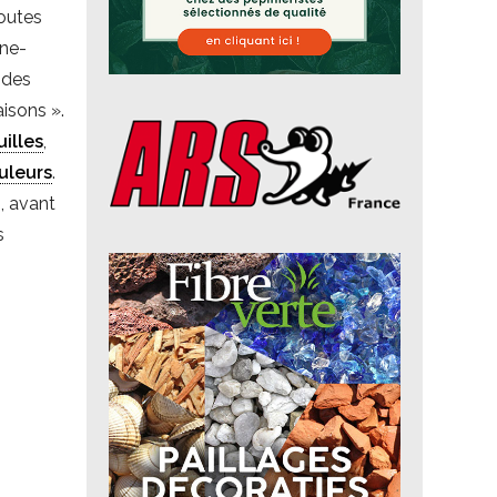
toutes
ine-
 des
aisons ».
uilles
,
uleurs
.
, avant
s