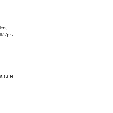
ers,
ité/prix
t sur le