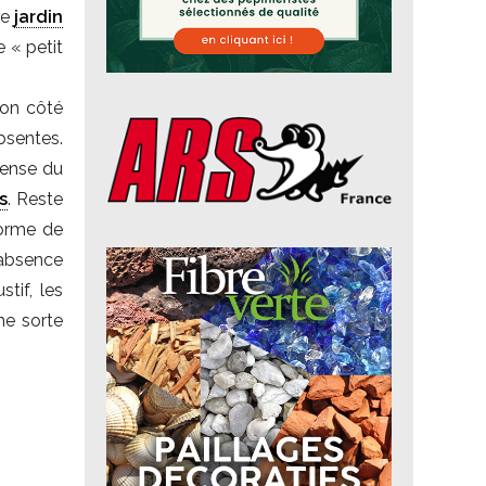
 le
jardin
 « petit
son côté
bsentes.
tense du
s
. Reste
forme de
’absence
tif, les
ne sorte