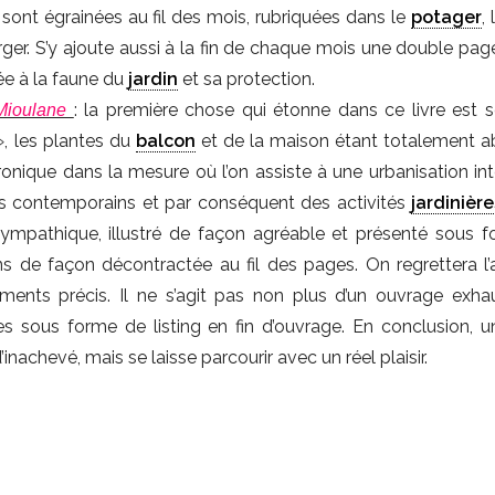
 sont égrainées au fil des mois, rubriquées dans le
potager
,
rger. S’y ajoute aussi à la fin de chaque mois une double page
ée à la faune du
jardin
et sa protection.
: la première chose qui étonne dans ce livre est 
 Mioulane
», les plantes du
balcon
et de la maison étant totalement a
onique dans la mesure où l’on assiste à une urbanisation in
 contemporains et par conséquent des activités
jardinière
sympathique, illustré de façon agréable et présenté sous 
ons de façon décontractée au fil des pages. On regrettera l
ents précis. Il ne s’agit pas non plus d’un ouvrage exhaus
s sous forme de listing en fin d’ouvrage. En conclusion, u
inachevé, mais se laisse parcourir avec un réel plaisir.