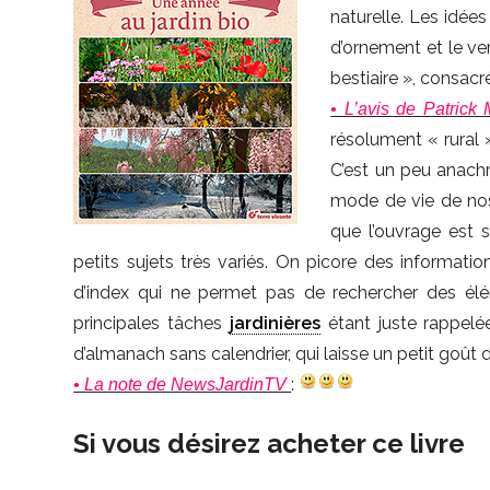
naturelle. Les idées
d’ornement et le ve
bestiaire », consacr
• L’avis de Patrick
résolument « rural 
C’est un peu anachr
mode de vie de nos
que l’ouvrage est 
petits sujets très variés. On picore des informati
d’index qui ne permet pas de rechercher des élém
principales tâches
jardinières
étant juste rappelée
d’almanach sans calendrier, qui laisse un petit goût d’
:
• La note de NewsJardinTV
Si vous désirez acheter ce livre