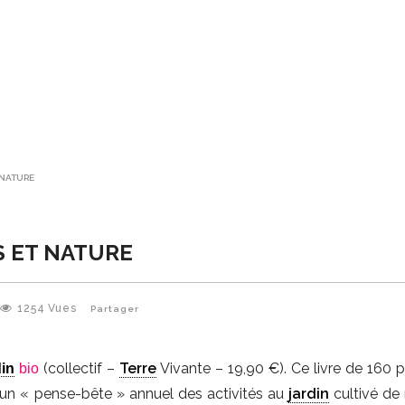
 NATURE
S ET NATURE
1254
Vues
Partager
(collectif –
Terre
Vivante – 19,90 €). Ce livre de 160 
din
bio
n « pense-bête » annuel des activités au
jardin
cultivé de