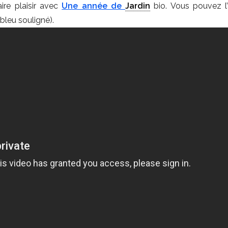
ire plaisir avec
Une année de
Jardin
bio. Vous pouvez l’
 bleu souligné).