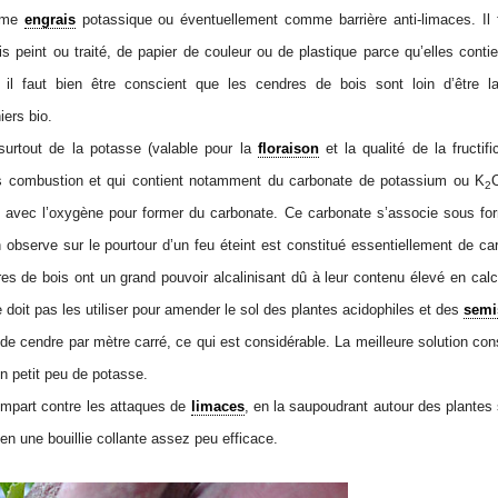
omme
engrais
potassique ou éventuellement comme barrière anti-limaces. Il f
ois peint ou traité, de papier de couleur ou de plastique parce qu’elles cont
s
il faut bien être conscient que les cendres de bois sont loin d’être 
iers bio.
surtout de la potasse (valable pour la
floraison
et la qualité de la fructifi
ès combustion et qui contient notamment du carbonate de potassium ou K
2
avec l’oxygène pour former du carbonate. Ce carbonate s’associe sous fo
 observe sur le pourtour d’un feu éteint est constitué essentiellement de ca
es de bois ont un grand pouvoir alcalinisant dû à leur contenu élevé en calc
doit pas les utiliser pour amender le sol des plantes acidophiles et des
semi
kg de cendre par mètre carré, ce qui est considérable. La meilleure solution co
un petit peu de potasse.
empart contre les attaques de
limaces
, en la saupoudrant autour des plantes 
t en une bouillie collante assez peu efficace.