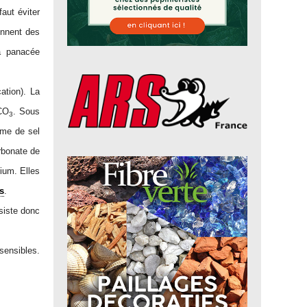
aut éviter
iennent des
la panacée
cation). La
CO
. Sous
3
rme de sel
rbonate de
ium. Elles
s
.
nsiste donc
sensibles.