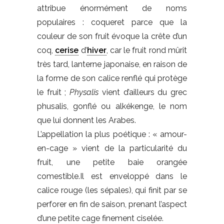
attribue énormément de noms
populaires : coqueret parce que la
couleur de son fruit évoque la crête d’un
coq,
cerise
d’
hiver
, car le fruit rond mûrit
très tard, lanterne japonaise, en raison de
la forme de son calice renflé qui protège
le fruit ;
Physalis
vient d’ailleurs du grec
phusalis, gonflé ou alkékenge, le nom
que lui donnent les Arabes.
L’appellation la plus poétique : « amour-
en-cage » vient de la particularité du
fruit, une petite baie orangée
comestible.Il est enveloppé dans le
calice rouge (les sépales), qui finit par se
perforer en fin de saison, prenant l’aspect
d’une petite cage finement ciselée.