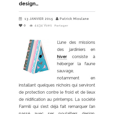
design…
13 JANVIER 2015
Patrick Mioulane
0
4434
Vues
Partager
L’une des missions
des jardiniers en
hiver
consiste à
héberger la faune
sauvage,
notamment en
installant quelques nichoirs qui serviront
de protection contre le froid et de lieux
de nidification au printemps. La société
Farmili qui s’est déjà fait remarquer l’an
passé avec ses poulaillers design,