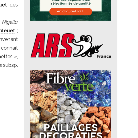
uet
des
i
Nigella
bleuet
;
onvenant
 connaît
ettes »,
s
subsp.