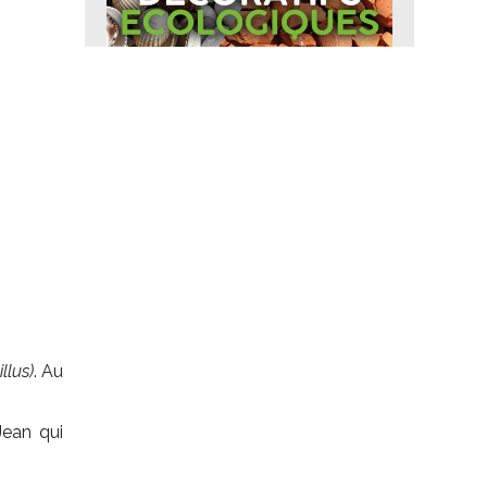
llus)
. Au
Jean qui