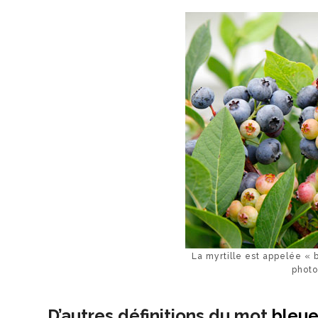
La myrtille est appelée «
photo
D’autres définitions du mot
bleue