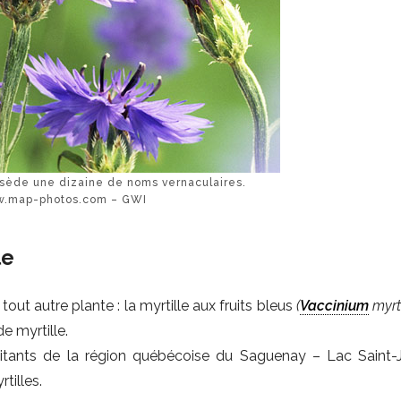
sède une dizaine de noms vernaculaires.
.map-photos.com – GWI
le
out autre plante : la myrtille aux fruits bleus
(
Vaccinium
myrti
e myrtille.
itants de la région québécoise du Saguenay – Lac Saint-
tilles.