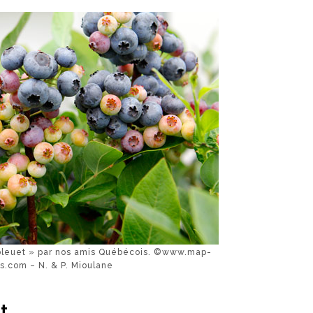
 bleuet » par nos amis Québécois. ©www.map-
s.com – N. & P. Mioulane
t