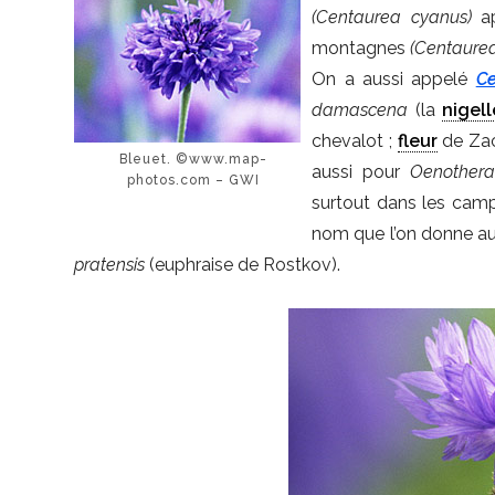
(Centaurea cyanus)
a
montagnes
(Centaure
On a aussi appelé
Ce
damascena
(la
nigell
chevalot ;
fleur
de Zac
Bleuet. ©www.map-
aussi pour
Oenothera
photos.com – GWI
surtout dans les ca
nom que l’on donne au
pratensis
(euphraise de Rostkov).