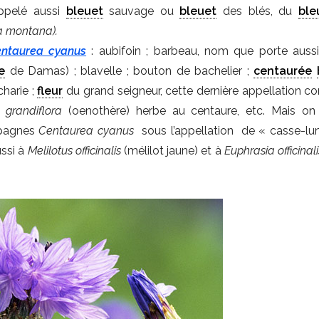
ppelé aussi
bleuet
sauvage ou
bleuet
des blés, du
ble
a montana).
ntaurea cyanus
: aubifoin ; barbeau, nom que porte auss
e
de Damas)
; blavelle ; bouton de bachelier ;
centaurée
harie ;
fleur
du grand seigneur, cette dernière appellation c
 grandiflora
(oenothère) herbe au centaure, etc. Mais on
mpagnes
Centaurea cyanus
sous l’appellation de « casse-lun
ssi à
Melilotus officinalis
(mélilot jaune) et à
Euphrasia officinali