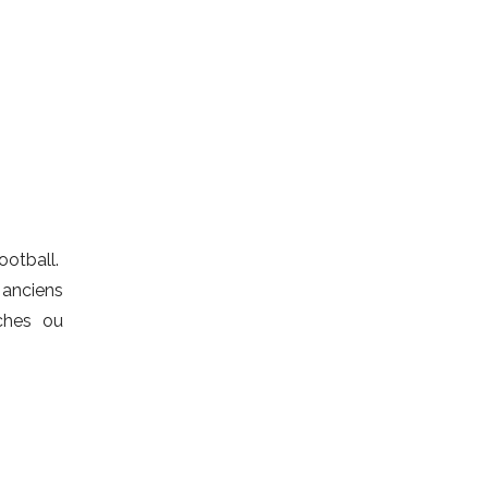
ootball.
anciens
ches ou