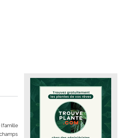
(famille
champs