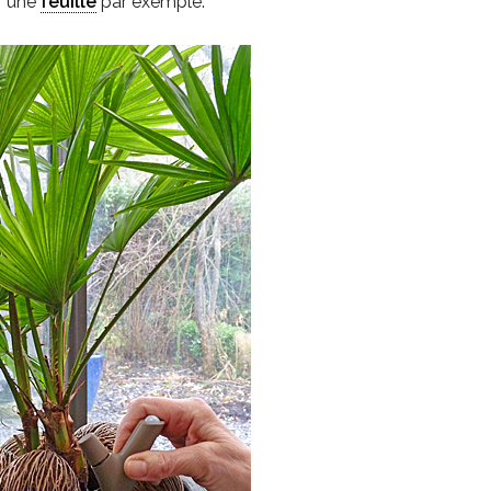
ar une
feuille
par exemple.