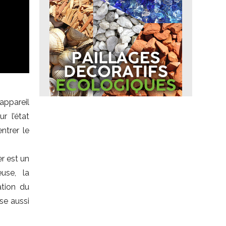
appareil
r l’état
ntrer le
r est un
euse, la
ation du
ilise aussi