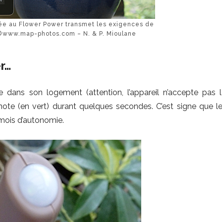
ée au Flower Power transmet les exigences de
l. ©www.map-photos.com – N. & P. Mioulane
r…
ée dans son logement (attention, l’appareil n’accepte pas l
gnote (en vert) durant quelques secondes. C’est signe que l
mois d’autonomie.