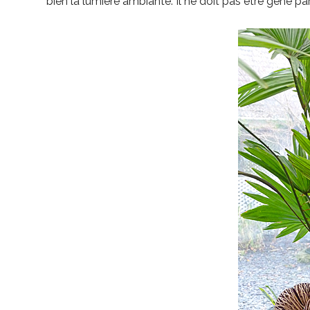
bien la lumière ambiante. Il ne doit pas être gêné p