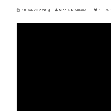
18 JANVIER 2015
Nicole Mioulane
0