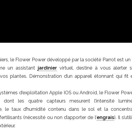
iers, le Flower Power développé par la société Parrot est un 
mme un assistant
jardinier
virtuel, destiné à vous alerter su
vos plantes. Démonstration d’un appareil étonnant qui fit e
systèmes d’exploitation Apple IOS ou Androïd, le Flower Powe
ue dont les quatre capteurs mesurent l’intensité lumin
, le taux d’humidité contenu dans le sol et la concentr
ertilisants (nécessité ou non d’apporter de l’
engrais
). Il s’ut
xtérieur.