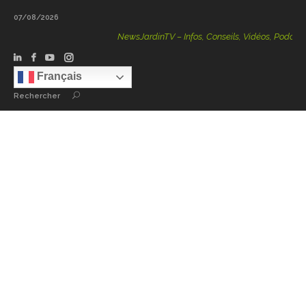
07/08/2026
NewsJardinTV – Infos, Conseils, Vidéos, Podcasts – 100 
Français
Rechercher