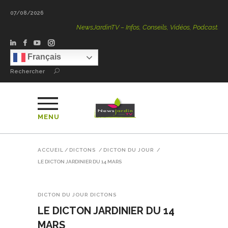
07/08/2026
NewsJardinTV – Infos, Conseils, Vidéos, Podcasts – 100 % 
Français
Rechercher
MENU
ACCUEIL
/
DICTONS
/
DICTON DU JOUR
/
LE DICTON JARDINIER DU 14 MARS
DICTON DU JOUR
DICTONS
LE DICTON JARDINIER DU 14
MARS