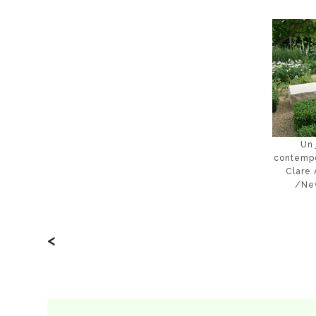
Un 
contempo
Clare 
/New
<