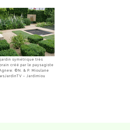
jardin symétrique très
rain créé par le paysagiste
Agnew. ©N. & P. Mioulane
sJardinTV – Jardimiou