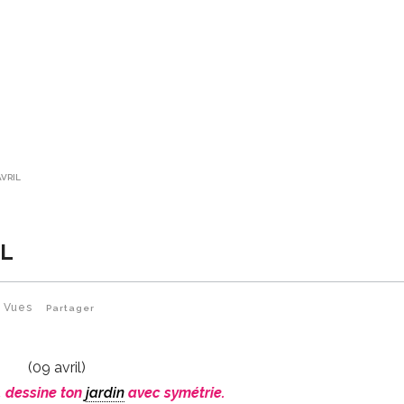
AVRIL
IL
9
Vues
Partager
(09 avril)
i, dessine ton
jardin
avec symétrie.