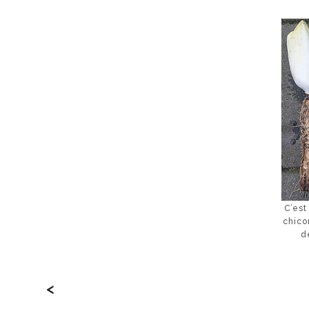
C’est
chico
d
<