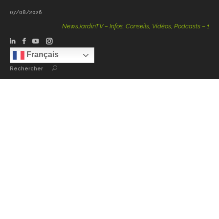
07/08/2026
NewsJardinTV – Infos, Conseils, Vidéos, Podcasts – 100 % N
Français
Rechercher