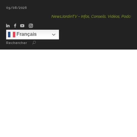
09/08/2026
NewsJardinTV – Infos, Conseils, Vidéos, Podcasts – 100 %
Français
Rechercher