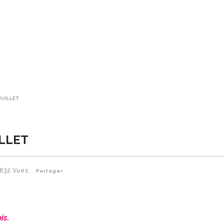
JUILLET
ILLET
632
Vues
Partager
is.