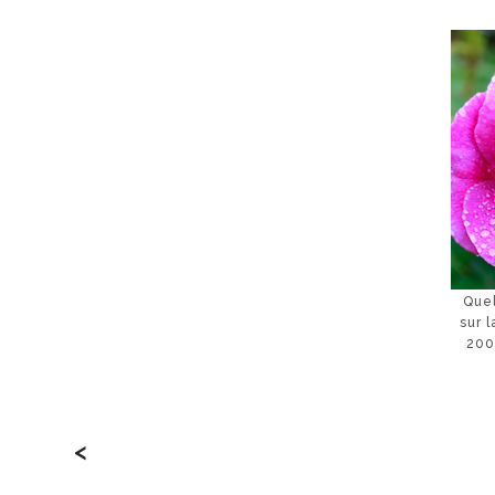
Que
sur l
200
<