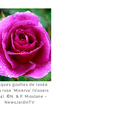
lques gouttes de rosée
a rose ‘Minerva’ (Vissers
4). ©N. & P. Mioulane –
NewsJardinTV