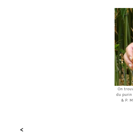
On trou
du purin 
& P. 
<