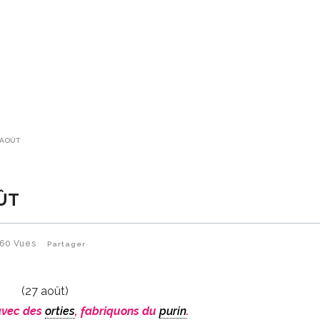
7 AOÛT
OÛT
160
Vues
Partager
(27 août)
 avec des
orties
, fabriquons du
purin
.