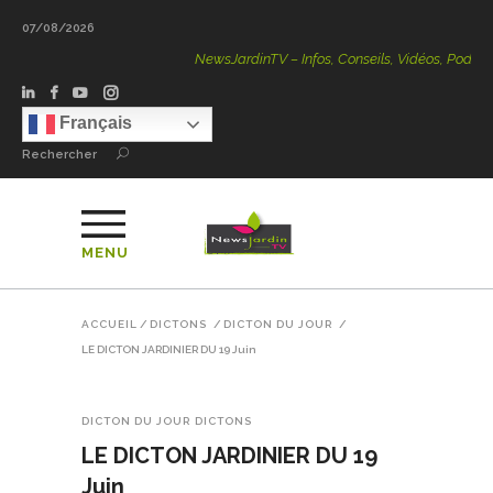
07/08/2026
NewsJardinTV – Infos, Conseils, Vidéos, Podcasts – 100 
Français
Rechercher
MENU
ACCUEIL
/
DICTONS
/
DICTON DU JOUR
/
LE DICTON JARDINIER DU 19 Juin
DICTON DU JOUR
DICTONS
LE DICTON JARDINIER DU 19
Juin