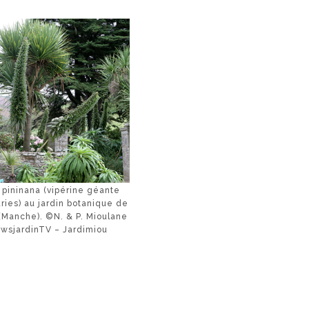
 pininana (vipérine géante
ries) au jardin botanique de
 (Manche). ©N. & P. Mioulane
wsjardinTV – Jardimiou