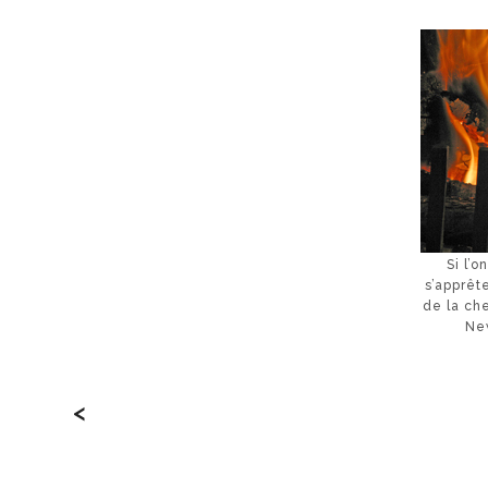
Si l’o
s’apprêt
de la ch
Ne
<