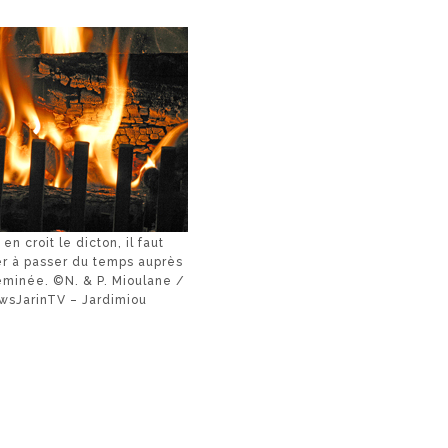
n en croit le dicton, il faut
er à passer du temps auprès
eminée. ©N. & P. Mioulane /
wsJarinTV – Jardimiou