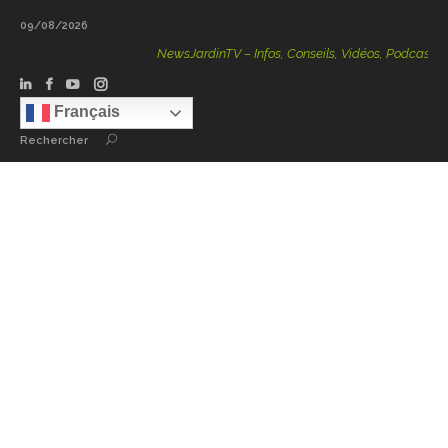
09/08/2026
NewsJardinTV – Infos, Conseils, Vidéos, Podcasts – 100 %
Français
Rechercher