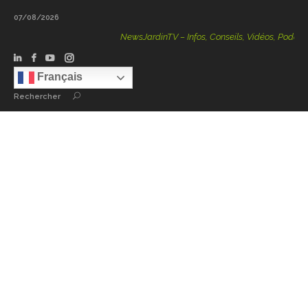
07/08/2026
NewsJardinTV – Infos, Conseils, Vidéos, Podcasts – 100 
Français
Rechercher